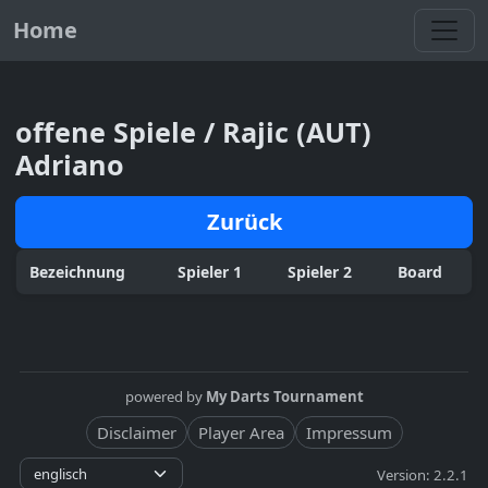
Toggl
Home
offene Spiele / Rajic (AUT)
Adriano
Zurück
Bezeichnung
Spieler 1
Spieler 2
Board
powered by
My Darts Tournament
Disclaimer
Player Area
Impressum
Version: 2.2.1