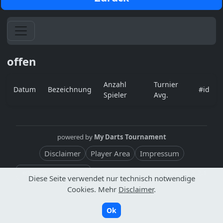
Toggle navigation
offen
Anzahl
Turnier
Datum
Bezeichnung
#id
Spieler
Avg.
powered by
My Darts Tournament
Disclaimer
Player Area
Impressum
Version: 2.2.1
Diese Seite verwendet nur technisch notwendige
Cookies. Mehr
Disclaimer
.
Ok